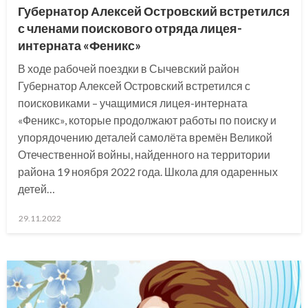
Губернатор Алексей Островский встретился
с членами поискового отряда лицея-
интерната «Феникс»
В ходе рабочей поездки в Сычевский район
Губернатор Алексей Островский встретился с
поисковиками – учащимися лицея-интерната
«Феникс», которые продолжают работы по поиску и
упорядочению деталей самолёта времён Великой
Отечественной войны, найденного на территории
района 19 ноября 2022 года. Школа для одаренных
детей…
Posted
29.11.2022
on