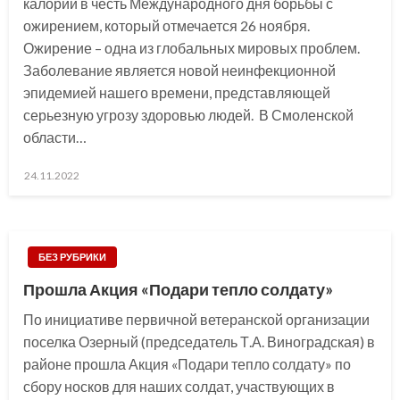
калорий в честь Международного дня борьбы с
ожирением, который отмечается 26 ноября.
Ожирение – одна из глобальных мировых проблем.
Заболевание является новой неинфекционной
эпидемией нашего времени, представляющей
серьезную угрозу здоровью людей. В Смоленской
области…
Posted
24.11.2022
on
БЕЗ РУБРИКИ
Прошла Акция «Подари тепло солдату»
По инициативе первичной ветеранской организации
поселка Озерный (председатель Т.А. Виноградская) в
районе прошла Акция «Подари тепло солдату» по
сбору носков для наших солдат, участвующих в