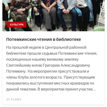
КУЛЬТУРА
Потемкинские чтения в библиотеке
На прошлой неделе в Центральной районной
библиотеке прошли седьмые Потемкинские чтения,
посвященные нашему великому земляку
Светлейшему князю Григорию Александровичу
Потемкину. На мероприятии присутствовали и
члены Клуба золотого возраста. Присутствующим
понравились выступления местных краеведов по
данной тематике. В мероприятии принял участие…
Posted
25.11.2022
on