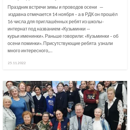
Праздник встречи зимы и проводов осени —
издавна отмечается 14 ноября – а в РДК он прошёл
16 числа для приглашённых ребят из школы-
интернат под названием «Кузьминки —
курьи именинки». Раньше говорили: «Кузьминки – об
осени поминки». Присутствующие ребята узнали
много интересного,…
Posted
25.11.2022
on