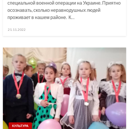
специальной военной операции на Украине. Приятно
осознавать, сколько неравнодушных людей
проживает в нашем районе. К…
Posted
21.11.2022
on
КУЛЬТУРА