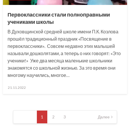
Первоклассники стали полноправными
учениками школы
В Духовщинской средней школе имени П.К. Козлова
прошёл традиционный праздник «Посвящение в
первоклассники». Совсем недавно этих малышей
называли дошколятами, а теперь о них говорят: «Это
ученики!» Уже два месяца маленькие школьники
знакомятся со школьной жизнью. За это время они
многому научились, многое…
Posted
21.11.2022
on
Навигация
по
1
2
3
Далее
записям