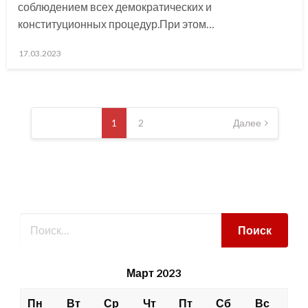
соблюдением всех демократических и
конституционных процедур.При этом…
Posted
17.03.2023
on
Навигация
по
1
2
Далее
записям
Март 2023
Пн
Вт
Ср
Чт
Пт
Сб
Вс