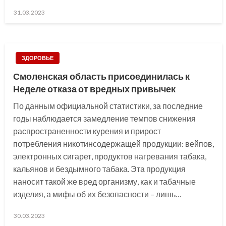
Posted
31.03.2023
on
ЗДОРОВЬЕ
Смоленская область присоединилась к
Неделе отказа от вредных привычек
По данным официальной статистики, за последние
годы наблюдается замедление темпов снижения
распространенности курения и прирост
потребления никотинсодержащей продукции: вейпов,
электронных сигарет, продуктов нагревания табака,
кальянов и бездымного табака. Эта продукция
наносит такой же вред организму, как и табачные
изделия, а мифы об их безопасности – лишь…
Posted
30.03.2023
on