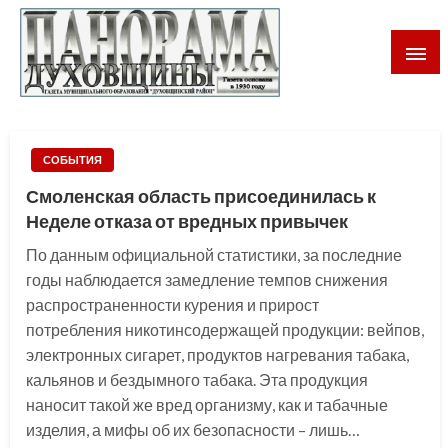
Газета Духовщинского района Смоленской области
Панорама Духовщины
СОБЫТИЯ
Смоленская область присоединилась к
Неделе отказа от вредных привычек
По данным официальной статистики, за последние
годы наблюдается замедление темпов снижения
распространенности курения и прирост
потребления никотинсодержащей продукции: вейпов,
электронных сигарет, продуктов нагревания табака,
кальянов и бездымного табака. Эта продукция
наносит такой же вред организму, как и табачные
изделия, а мифы об их безопасности – лишь…