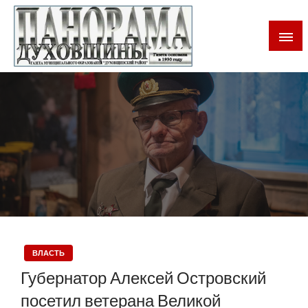
Газета Духовщинского района Смоленской области
Панорама Духовщины
ВЛАСТЬ
Губернатор Алексей Островский
посетил ветерана Великой