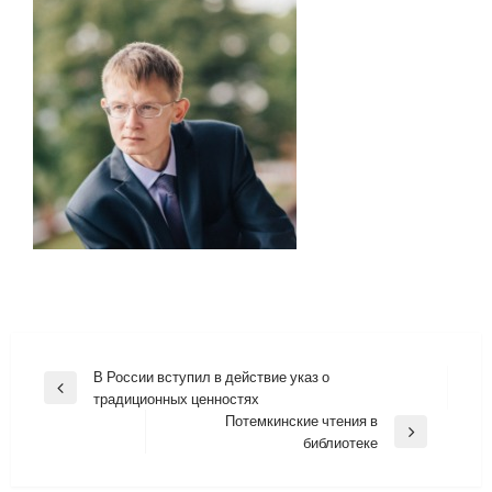
Навигация
В России вступил в действие указ о
Previous
традиционных ценностях
по
Post
Потемкинские чтения в
записям
Next
библиотеке
Post