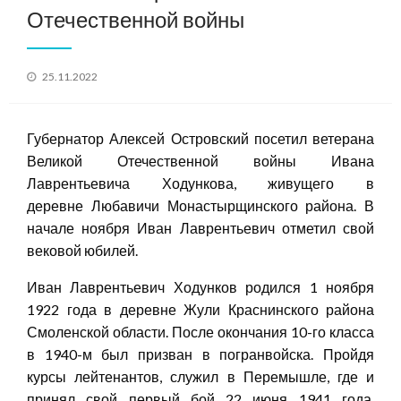
Отечественной войны
Posted
25.11.2022
on
Губернатор Алексей Островский посетил ветерана
Великой Отечественной войны Ивана
Лаврентьевича Ходункова, живущего в
деревне Любавичи Монастырщинского района. В
начале ноября Иван Лаврентьевич отметил свой
вековой юбилей.
Иван Лаврентьевич Ходунков родился 1 ноября
1922 года в деревне Жули Краснинского района
Смоленской области. После окончания 10-го класса
в 1940-м был призван в погранвойска. Пройдя
курсы лейтенантов, служил в Перемышле, где и
принял свой первый бой 22 июня 1941 года.