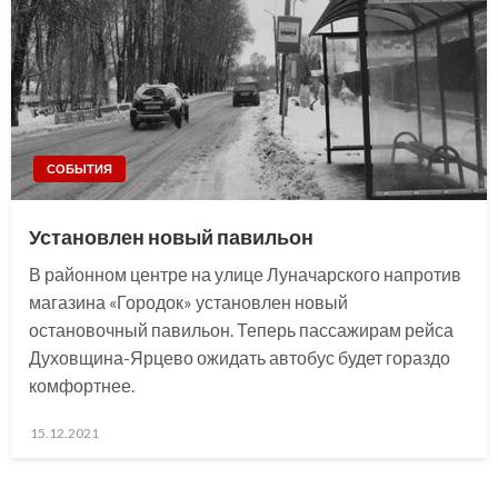
СОБЫТИЯ
Установлен новый павильон
В районном центре на улице Луначарского напротив
магазина «Городок» установлен новый
остановочный павильон. Теперь пассажирам рейса
Духовщина-Ярцево ожидать автобус будет гораздо
комфортнее.
Posted
15.12.2021
on