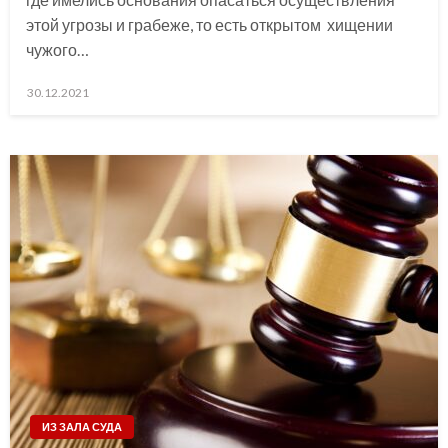
этой угрозы и грабеже, то есть открытом хищении
чужого…
Posted
30.12.2021
on
ИЗ ЗАЛА СУДА