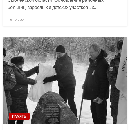
больниц, взрослых и детских участковых…
Posted
16.12.2021
on
ПАМЯТЬ