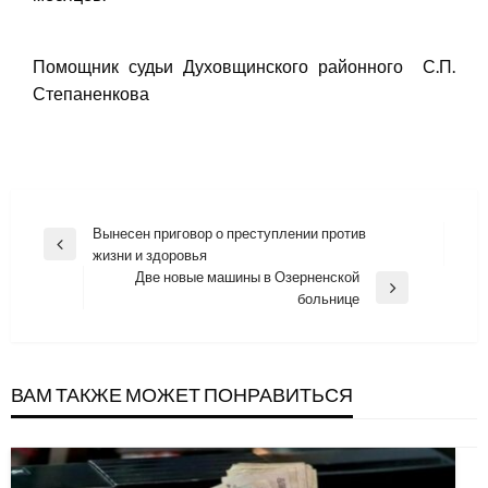
Помощник судьи Духовщинского районного С.П.
Степаненкова
Навигация
Вынесен приговор о преступлении против
Previous
жизни и здоровья
по
Post
Две новые машины в Озерненской
записям
Next
больнице
Post
ВАМ ТАКЖЕ МОЖЕТ ПОНРАВИТЬСЯ