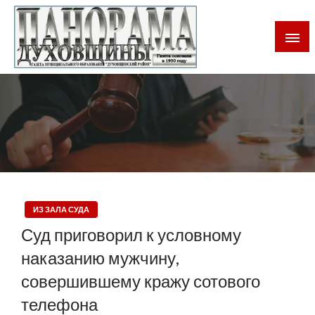
Газета Духовщинского района Смоленской области
Панорама Духовщины
ИЗ ЗАЛА СУДА
Суд приговорил к условному
наказанию мужчину,
совершившему кражу сотового
телефона