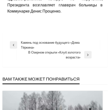
Президента возглавляет главврач больницы в
Коммунарке Денис Проценко.
Навигация
Камень под основание будущего «Дома
Previous
Тёркина»
по
Post
В Озерном открыли «Клуб золотого
записям
Next
возраста»
Post
ВАМ ТАКЖЕ МОЖЕТ ПОНРАВИТЬСЯ