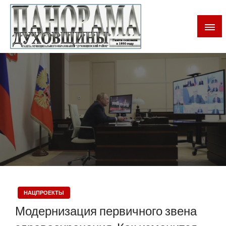
Газета Духовщинского района Смоленской области
Панорама Духовщины
НАЦПРОЕКТЫ
Модернизация первичного звена