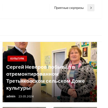
Приятные сюрпризы
Next
Post
КУЛЬТУРА
Сергей Неверов побывал в
отремонтированном
Третьяковском сельском Доме
культуры
admin
23.05.2024