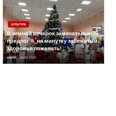
КУЛЬТУРА
В зимний вечерок замечательный
предлог — на минутку забежать и
здоровья пожелать!
admin
26.01.2023