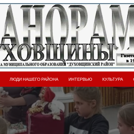
вщинского района Смоленской области
рама Духовщины
ЛЮДИ НАШЕГО РАЙОНА
ИНТЕРВЬЮ
КУЛЬТУРА