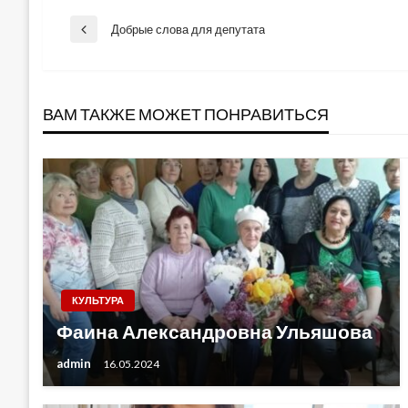
Навигация
Добрые слова для депутата
Previous
Post
по
ВАМ ТАКЖЕ МОЖЕТ ПОНРАВИТЬСЯ
записям
КУЛЬТУРА
Фаина Александровна Ульяшова
admin
16.05.2024