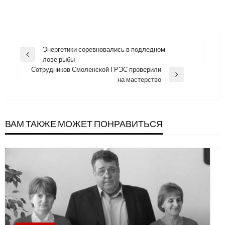
Навигация
Энергетики соревновались в подледном
Previous
лове рыбы
по
Post
Сотрудников Смоленской ГРЭС проверили
записям
Next
на мастерство
Post
ВАМ ТАКЖЕ МОЖЕТ ПОНРАВИТЬСЯ