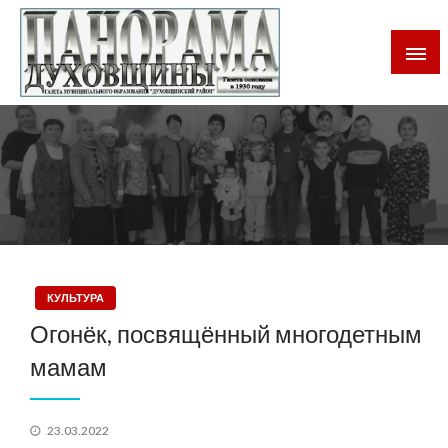
Газета Духовщинского района Смоленской области
Панорама Духовщины
КУЛЬТУРА
Огонёк, посвящённый многодетным
мамам
Posted
23.03.2022
on