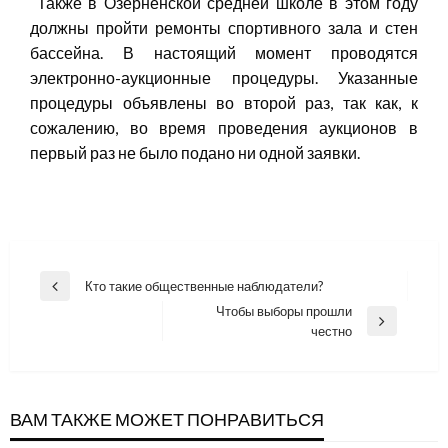
Также в Озерненской средней школе в этом году
должны пройти ремонты спортивного зала и стен
бассейна. В настоящий момент проводятся
электронно-аукционные процедуры. Указанные
процедуры объявлены во второй раз, так как, к
сожалению, во время проведения аукционов в
первый раз не было подано ни одной заявки.
Навигация
Кто такие общественные наблюдатели?
Previous
по
Чтобы выборы прошли
Post
Next
честно
записям
Post
ВАМ ТАКЖЕ МОЖЕТ ПОНРАВИТЬСЯ