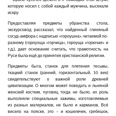
которую носил с собой каждый мужчина, высекали
искру.
Предоставляя предметы убранства стола,
экскурсовод рассказал, что найденный глиняный
сосуд-амфора с надписью «гороушна», читаемой по-
разному (гороухща «горчица», гороуща «горючая» и
т.д.), дает основание считать, что грамотность на
Руси была ещё до принятия христианской религии.
Предметы быта, станок для плетения тесьмы,
ткацкий станок (ранний, горизонтальный, 10 век)
свидетельствуют о важной роли древней
цивилизации. О многом может поведать и льняной
женский костюм, пуговиц тогда не было, их роль
выполняли специальные зажимы, изготовляемые
из разных материалов, не было и карманов. Всё
висело на пояске, это – и кошелечек, гребешок,