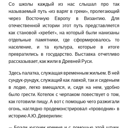
Со школы каждый из нас слышал про так
называемый путь «из варяг в греки», пролегающий
через Восточную Европу в Византию. Для
отечественной истории этот путь представляется
как становой «хребет», на который были нанизаны
отдельные памятники, где сформировалось то
население, и та культура, которые в итоге
превратились в государство. Выставка отчетливо
рассказывает, как жили в Древней Руси.
Здесь палатка, служащая временным жильем. В ней
сундук-рундук, служащий как лавкой, так и сиденьем
в лодке, легко вмещался, и, сидя на нем, удобно
было грести. Котелок с черпаком повествует о том,
как готовили пищу. А вот с помощью чего разжигали
огонь, наглядно продемонстрировал «проводник» в
историю А.Ю. Деверилин:
— Брали кусочек кремня и с помощью этой штуки,