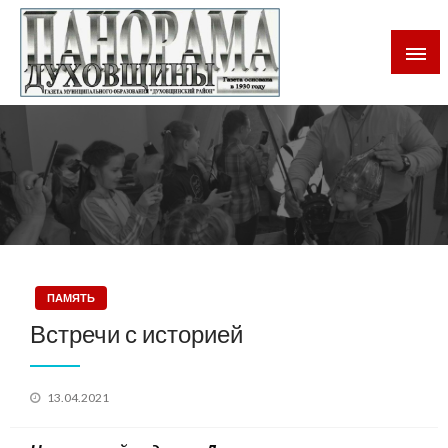
Газета Духовщинского района Смоленской области
Панорама Духовщины
ПАМЯТЬ
Встречи с историей
Posted
13.04.2021
on