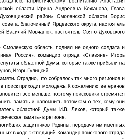
ажданско-патриотическому воспитанию Анастасия
нской области Ирина Андреевна Кожанова, Глава
«Духовщинский район» Смоленской области Борис
совета, благочинный Ярцевского округа, настоятель
ей Василий Мовчанюк, настоятель Свято-Духовского
 Смоленскую область, поднял не одного солдата и
диная Россия», командир отряда «Славяне» Игорь
депутаты областной Думы, которые также прибыли на
унов, Игорь Гулицкий.
мяти. Отрадно, что собралось так много регионов и
 в поиск приходит молодежь. К сожалению, ветеранов
ановится все меньше, поэтому поисковики стремятся
нить память и напомнить потомкам о тех, кому они
атель областной Думы И.В. Ляхов, который также
рическая память» в регионе.
 погибших защитников Родины, передача им именных
нных в ходе экспедиций. Командир поискового отряда