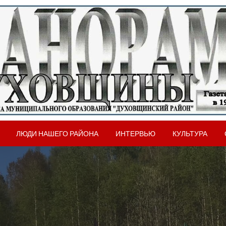
вщинского района Смоленской области
рама Духовщины
ЛЮДИ НАШЕГО РАЙОНА
ИНТЕРВЬЮ
КУЛЬТУРА