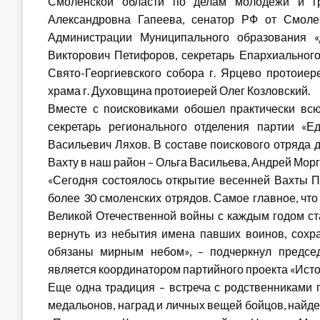
Смоленской области по делам молодежи и гр
Александровна Гапеева, сенатор РФ от Смоле
Администрации Муниципального образования 
Викторович Петифоров, секретарь Епархиального 
Свято-Георгиевского собора г. Ярцево протоиер
храма г. Духовщина протоиерей Олег Козловский.
Вместе с поисковиками обошел практически всю
секретарь регионального отделения партии «Е
Васильевич Ляхов. В составе поискового отряда 
Вахту в наш район – Ольга Васильева, Андрей Морг
«Сегодня состоялось открытие весенней Вахты Па
более 30 смоленских отрядов. Самое главное, что
Великой Отечественной войны с каждым годом ст
вернуть из небытия имена павших воинов, сохра
обязаны мирным небом», – подчеркнул председ
является координатором партийного проекта «Исто
Еще одна традиция – встреча с родственниками
медальонов, наград и личных вещей бойцов, найде