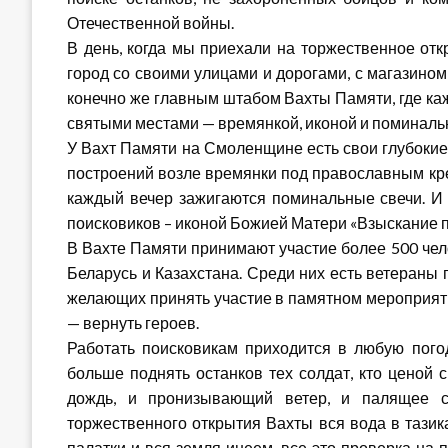
Отечественной войны.
В день, когда мы приехали на торжественное от
город со своими улицами и дорогами, с магазино
конечно же главным штабом Вахты Памяти, где ка
святыми местами — времянкой, иконой и поминал
У Вахт Памяти на Смоленщине есть свои глубокие
построений возле времянки под православным крес
каждый вечер зажигаются поминальные свечи. И 
поисковиков – иконой Божией Матери «Взыскание 
В Вахте Памяти принимают участие более 500 чело
Беларусь и Казахстана. Среди них есть ветераны 
желающих принять участие в памятном мероприяти
— вернуть героев.
Работать поисковикам приходится в любую пого
больше поднять останков тех солдат, кто ценой
дождь, и пронизывающий ветер, и палящее с
торжественного открытия Вахты вся вода в тазик
палатки и вся земля инеем, все это проверка на 