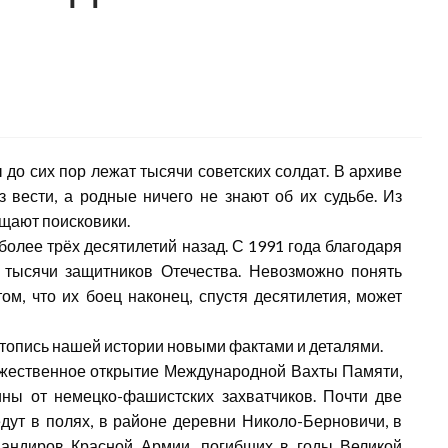
до сих пор лежат тысячи советских солдат. В архиве
 вести, а родные ничего не знают об их судьбе. Из
ащают поисковики.
лее трёх десятилетий назад. С 1991 года благодаря
 тысячи защитников Отечества. Невозможно понять
ом, что их боец наконец, спустя десятилетия, может
етопись нашей истории новыми фактами и деталями.
жественное открытие Международной Вахты Памяти,
ы от немецко-фашистских захватчиков. Почти две
едут в полях, в районе деревни Николо-Берновичи, в
мандиров Красной Армии, погибших в годы Великой