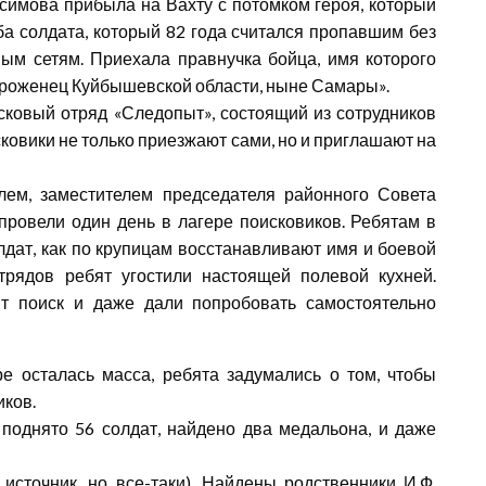
имова прибыла на Вахту с потомком героя, который
ба солдата, который 82 года считался пропавшим без
ым сетям. Приехала правнучка бойца, имя которого
уроженец Куйбышевской области, ныне Самары».
сковый отряд «Следопыт», состоящий из сотрудников
ковики не только приезжают сами, но и приглашают на
ем, заместителем председателя районного Совета
овели один день в лагере поисковиков. Ребятам в
лдат, как по крупицам восстанавливают имя и боевой
рядов ребят угостили настоящей полевой кухней.
ит поиск и даже дали попробовать самостоятельно
 осталась масса, ребята задумались о том, чтобы
иков.
поднято 56 солдат, найдено два медальона, и даже
сточник, но все-таки). Найдены родственники И.Ф.