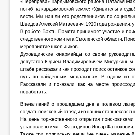
«Переправа» Кардымовского района Наталья Макс
погиб на кардымовской земле: «Удивительна судь
вести. Мы нашли его родственников по социальн
Шведов Алексей Матвеевич, 1920 года рождения, 
В работе Вахты Памяти принимает участие и пои
следственного комитета Смоленской области. Поис
мероприятие школьников.
Духовщинские юнармейцы со своим руководител
депутатов Юрием Владимировичем Мисуркиным пр
штабе рассказали как проходит поиск останков со
путь по найденным медальонам. В одном из от
Рассказали и показали, как на месте происход
поработать.
Впечатлений о прошедшем дне в полевом лагере
создать поисковый отряд и из наших старшеклассн
На день торжественного открытия поисковиками 
установлено имя — Фасхтдинов Инсар Фаттохович.
Также три подписных вещи (не очень надежный и