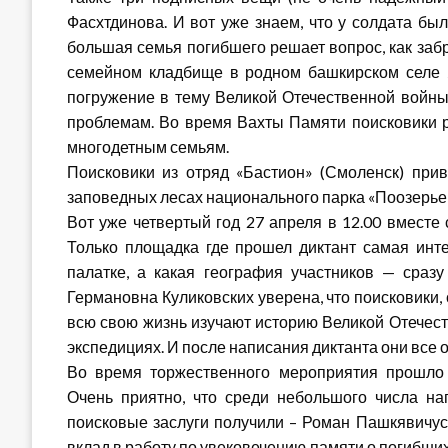
Фасхтдинова. И вот уже знаем, что у солдата бы
большая семья погибшего решает вопрос, как забр
семейном кладбище в родном башкирском селе Я
погружение в тему Великой Отечественной войны
проблемам. Во время Вахты Памяти поисковики 
многодетным семьям.
Поисковики из отряд «Бастион» (Смоленск) прив
заповедных лесах национального парка «Поозерье
Вот уже четвертый год 27 апреля в 12.00 вместе
Только площадка где прошел диктант самая инте
палатке, а какая география участников — сраз
Германовна Куликовских уверена, что поисковики, 
всю свою жизнь изучают историю Великой Отечест
экспедициях. И после написания диктанта они все 
Во время торжественного мероприятия прошло 
Очень приятно, что среди небольшого числа н
поисковые заслуги получили – Роман Пашкявичус
вклад в работу по увековечению памяти о погибши