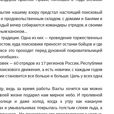
крытие нашему взору предстал настоящий поисковый
м и продовольственным складом, с домами и банями и
ждый вечер собираются командиры отрядов, и своими
ьным каноном…
 традиции. Одна из них — проведение торжественных
том, куда поисковики приносят останки бойцов и где
все это проходит перед духовной покровительницей
погибших».
век — 60 отрядов из 17 регионов России, Республики
поискового движения, а есть новички, с каждым годом
и становится все больше и больше. Цель у всех одна
ду, ведь за время работы Вахты хочется как можно
 своей жизни подарил нам мирное небо. И проливной
олнце и даже холод, когда к утру как накануне
ах и умывальниках покрылась толстым слоем льда, а
прочность. Но поисковики это преодолевают с честью,