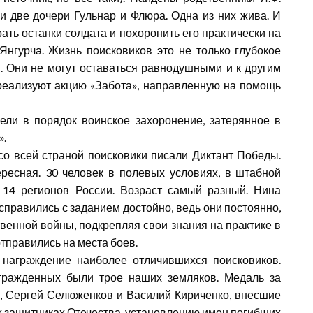
ли две дочери Гульнар и Флюра. Одна из них жива. И
ать останки солдата и похоронить его практически на
нгурча. Жизнь поисковиков это не только глубокое
. Они не могут оставаться равнодушными и к другим
реализуют акцию «Забота», направленную на помощь
ели в порядок воинское захоронение, затерянное в
».
 со всей страной поисковики писали Диктант Победы.
ресная. 30 человек в полевых условиях, в штабной
у 14 регионов России. Возраст самый разный. Нина
справились с заданием достойно, ведь они постоянно,
венной войны, подкрепляя свои знания на практике в
отправились на места боев.
награждение наиболее отличившихся поисковиков.
агражденных были трое наших земляков. Медаль за
, Сергей Селюженков и Василий Кириченко, внесшие
х защитниках Отечества, установлению имен погибших