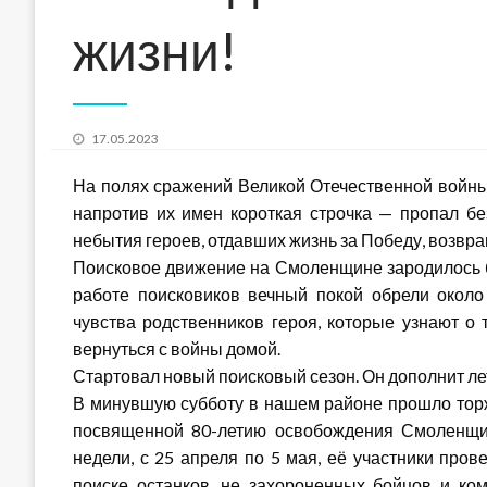
жизни!
Posted
17.05.2023
on
На полях сражений Великой Отечественной войны 
напротив их имен короткая строчка — пропал без
небытия героев, отдавших жизнь за Победу, возвр
Поисковое движение на Смоленщине зародилось бо
работе поисковиков вечный покой обрели около
чувства родственников героя, которые узнают о т
вернуться с войны домой.
Стартовал новый поисковый сезон. Он дополнит л
В минувшую субботу в нашем районе прошло тор
посвященной 80-летию освобождения Смоленщин
недели, с 25 апреля по 5 мая, её участники пров
поиске останков, не захороненных бойцов и ко