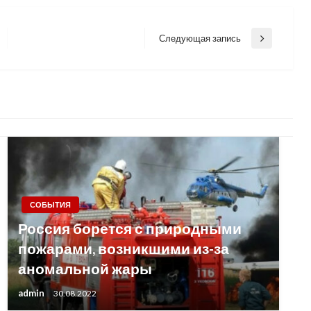
Следующая запись
Next
Post
СОБЫТИЯ
Россия борется с природными
пожарами, возникшими из-за
аномальной жары
admin
30.08.2022