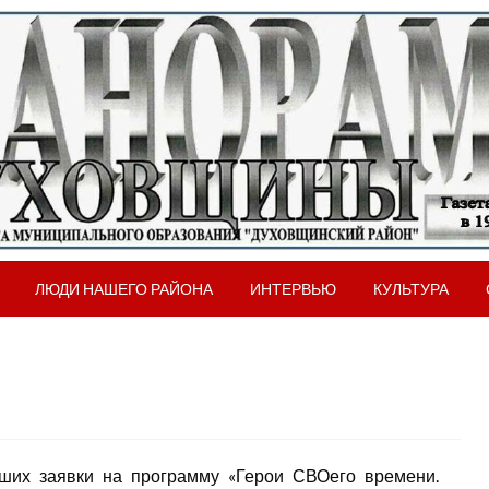
вщинского района Смоленской области
рама Духовщины
ЛЮДИ НАШЕГО РАЙОНА
ИНТЕРВЬЮ
КУЛЬТУРА
ших заявки на программу «Герои СВОего времени.