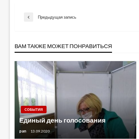
Навигация
Предыдущая запись
Previous
Post
по
ВАМ ТАКЖЕ МОЖЕТ ПОНРАВИТЬСЯ
записям
СОБЫТИЯ
Единый день голосования
pan
13.09.2020