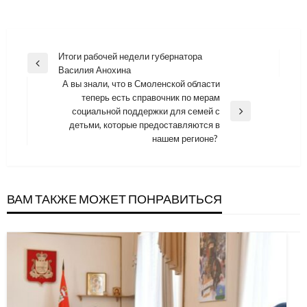
Навигация
Итоги рабочей недели губернатора
Previous
Василия Анохина
по
Post
А вы знали, что в Смоленской области
записям
теперь есть справочник по мерам
социальной поддержки для семей с
Next
детьми, которые предоставляются в
Post
нашем регионе?
ВАМ ТАКЖЕ МОЖЕТ ПОНРАВИТЬСЯ