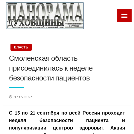
Газета Духовщинского района Смоленской области
Панорама Духовщины
ВЛАСТЬ
Смоленская область
присоединилась к неделе
безопасности пациентов
Posted
17.09.2025
on
С
15
по
21
сентября
по всей России проходит
н
еделя безопасности пациента и
популяризации центров здоровья
. Акция