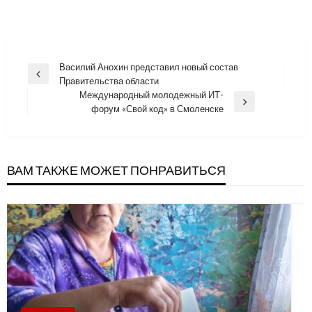
Навигация
Василий Анохин представил новый состав
Previous
Правительства области
по
Post
Международный молодежный ИТ-
записям
Next
форум «Свой код» в Смоленске
Post
ВАМ ТАКЖЕ МОЖЕТ ПОНРАВИТЬСЯ