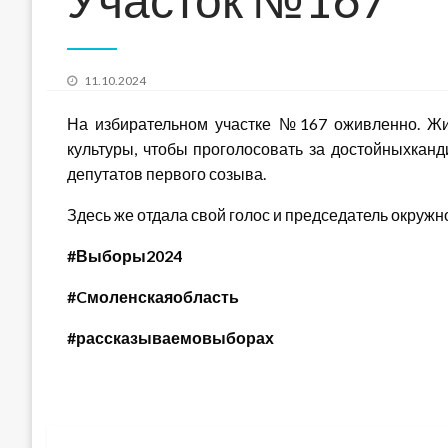
Posted
11.10.2024
on
На избирательном участке №167 оживленно. Ж
культуры, чтобы проголосовать за достойныхкан
депутатов первого созыва.
Здесь же отдала свой голос и председатель окруж
#
Выборы2024
#
C
моленскаяобласть
#
рассказываемовыборах