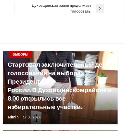
Духовщинский район продолжает
Next
голосовать.
Post
ВЫБОРЫ
Стартовал заключительный день
голосования на выборах
Президента
России. В Духовщинскомрайоне в
8.00 открылись все
избирательные участки.
admin
17.03.2024