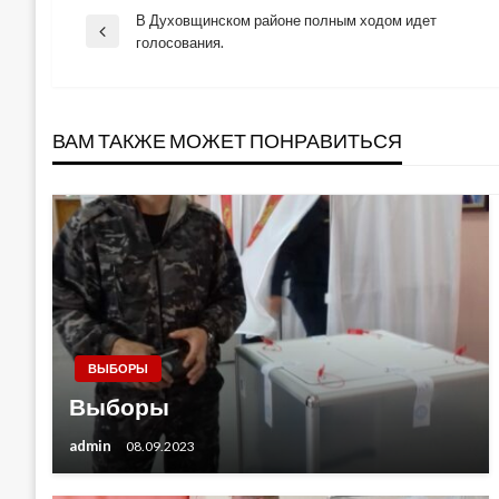
В Духовщинском районе полным ходом идет
Навигация
Previous
голосования.
Post
по
ВАМ ТАКЖЕ МОЖЕТ ПОНРАВИТЬСЯ
записям
ВЫБОРЫ
Выборы
admin
08.09.2023