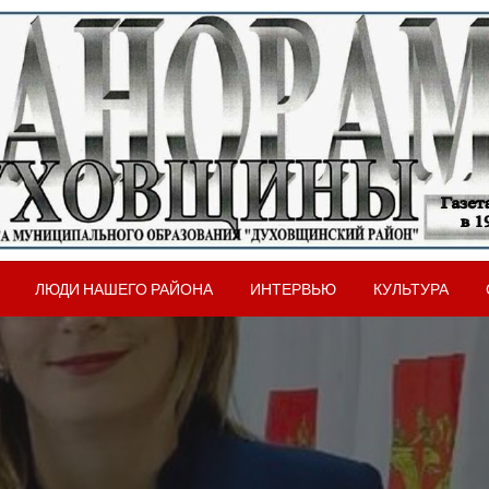
вщинского района Смоленской области
рама Духовщины
ЛЮДИ НАШЕГО РАЙОНА
ИНТЕРВЬЮ
КУЛЬТУРА