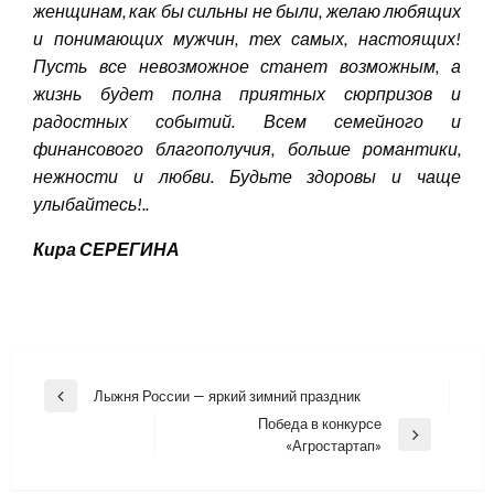
женщинам, как бы сильны не были, желаю любящих
и понимающих мужчин, тех самых, настоящих!
Пусть все невозможное станет возможным, а
жизнь будет полна приятных сюрпризов и
радостных событий. Всем семейного и
финансового благополучия, больше романтики,
нежности и любви. Будьте здоровы и чаще
улыбайтесь!..
Кира СЕРЕГИНА
Навигация
Лыжня России — яркий зимний праздник
Previous
по
Победа в конкурсе
Post
Next
«Агростартап»
записям
Post