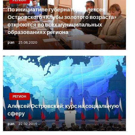
По инициативе губернатора Алексея
Островского «Клубы золотого возраста»
откроются во всех муниципальных
образованиях региона
pan
25.08.2020
РЕГИОН
Алексей Островский: курс на социальную
сферу
pan
22.02.2019