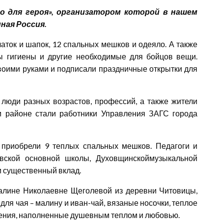
о для героя», организатором которой в нашем
ная Россия.
аток и шапок, 12 спальных мешков и одеяло. А также
ты гигиены и другие необходимые для бойцов вещи.
воими руками и подписали праздничные открытки для
 люди разных возрастов, профессий, а также жители
ем районе стали работники Управления ЗАГС города
 приобрели 9 теплых спальных мешков. Педагоги и
вской основной школы, Духовщинскоймузыкальной
и существенный вклад.
Галине Николаевне Щеголевой из деревни Читовицы,
ля чая – малину и иван-чай, вязаные носочки, теплое
нения, наполненные душевным теплом и любовью.