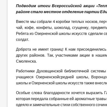
Подводим итоги Всероссийской акции «Тепл
районе стало местное отделение партии Еди
Вместе мы собрали 4 коробки теплых носков, перч
чай, кофе, конфеты, шоколад, сгущенку, предме
Ребята из Озерненской школы искусств сделали с
солдат.
Доброта не имеет границ! К нам присоединились
других районов. Так, участниками акции в наш
Смоленска.
Работники Духовщинской библиотечной системы
учащиеся Озерненскойсредней школы, Воронцо
школы и Озерненской школы искусств также внесл
Особые слова благодарности хочется выразить 
которая передала собранные ей ароматные травы д
одеяло и замечательные стихи собственного сочи