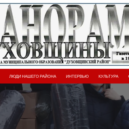
вщинского района Смоленской области
рама Духовщины
ЛЮДИ НАШЕГО РАЙОНА
ИНТЕРВЬЮ
КУЛЬТУРА