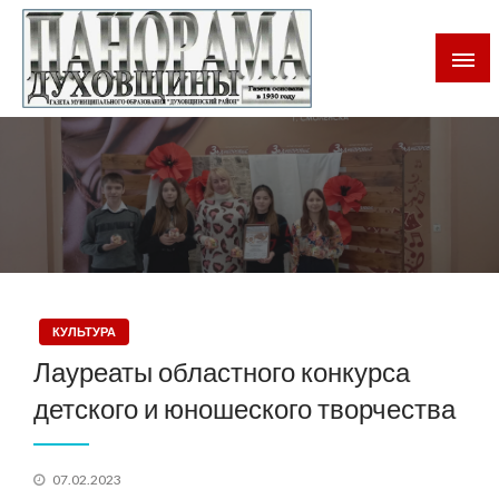
Газета Духовщинского района Смоленской области
Панорама Духовщины
КУЛЬТУРА
Лауреаты областного конкурса
детского и юношеского творчества
Posted
07.02.2023
on