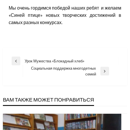
Мы очень гордимся победой наших ребят и желаем
«Синей птице» новых творческих достижений в
самых разных конкурсах.
Навигация
Урок Мужества «Блокадный хлеб»
Previous
по
Социальная поддержка многодетных
Post
Next
семей
записям
Post
ВАМ ТАКЖЕ МОЖЕТ ПОНРАВИТЬСЯ