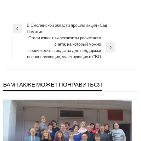
Навигация
В Смоленской области прошла акция «Сад
Previous
Памяти»
по
Post
Стали известны реквизиты расчетного
записям
счета, на который можно
Next
перечислить средства для поддержки
Post
военнослужащих, участвующих в СВО
ВАМ ТАКЖЕ МОЖЕТ ПОНРАВИТЬСЯ