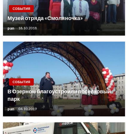
СОБЫТИЯ
Музей отряда «Смоляночка»
pan
18.10.2018
СОБЫТИЯ
В Озерном благоустроили поселковый
парк
pan
04.10.2019