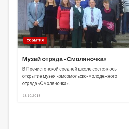
СОБЫТИЯ
Музей отряда «Смоляночка»
В Пречистенской средней школе состоялось
открытие музея комсомольско-молодежного
отряда «Смоляночка».
Posted
18.10.2018
on