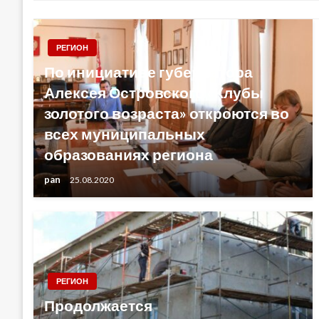
РЕГИОН
По инициативе губернатора
Алексея Островского «Клубы
золотого возраста» откроются во
всех муниципальных
образованиях региона
pan
25.08.2020
РЕГИОН
Продолжается