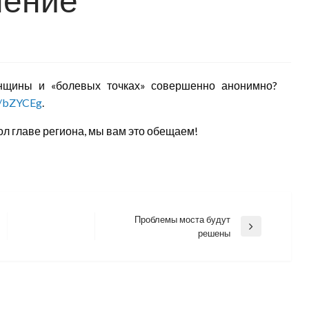
нщины и «болевых точках» совершенно анонимно?
cc/bZYCEg
.
л главе региона, мы вам это обещаем!
Проблемы моста будут
Next
решены
Post