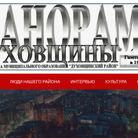
вщинского района Смоленской области
рама Духовщины
ЛЮДИ НАШЕГО РАЙОНА
ИНТЕРВЬЮ
КУЛЬТУРА