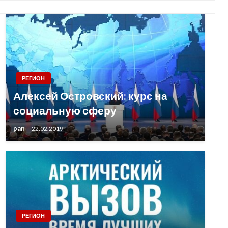
РЕГИОН
Алексей Островский: курс на
социальную сферу
pan
22.02.2019
РЕГИОН