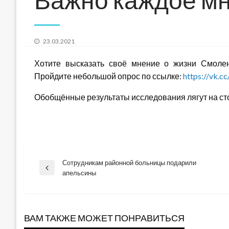
Posted
23.03.2021
on
Хотите высказать своё мнение о жизни Смоле
Пройдите небольшой опрос по ссылке:
https://vk.
Обобщённые результаты исследования лягут на сто
Сотрудникам районной больницы подарили
Навигация
Previous
апельсины
Post
по
ВАМ ТАКЖЕ МОЖЕТ ПОНРАВИТЬСЯ
записям