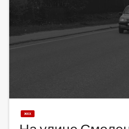
ЖКХ
На улице Смолен