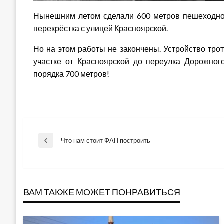
Нынешним летом сделали 600 метров пешеходной 
перекрёстка с улицей Красноярской.
Но на этом работы не закончены. Устройство тро
участке от Красноярской до переулка Дорожног
порядка 700 метров!
Навигация
Что нам стоит ФАП построить
Previous
Post
по
ВАМ ТАКЖЕ МОЖЕТ ПОНРАВИТЬСЯ
записям