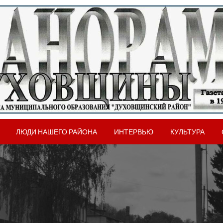
вщинского района Смоленской области
рама Духовщины
ЛЮДИ НАШЕГО РАЙОНА
ИНТЕРВЬЮ
КУЛЬТУРА