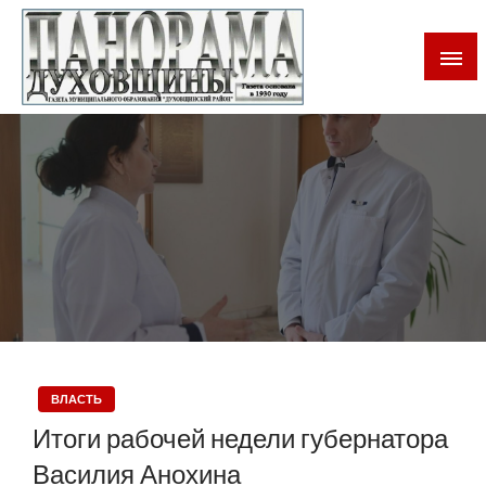
Газета Духовщинского района Смоленской области
Панорама Духовщины
ВЛАСТЬ
Итоги рабочей недели губернатора
Василия Анохина