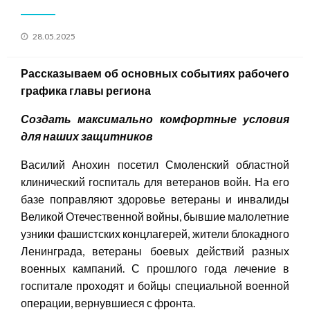
Posted
28.05.2025
on
Рассказываем
об
основны
х
события
х
рабочего
графика главы региона
Создать максимально комфортные условия
для наших защитников
Василий Анохин посетил Смоленский областной
клинический госпиталь для ветеранов войн. На его
базе поправляют здоровье ветераны и инвалиды
Великой Отечественной войны, бывшие малолетние
узники фашистских концлагерей, жители блокадного
Ленинграда, ветераны боевых действий разных
военных кампаний. С прошлого года лечение в
госпитале проходят и бойцы специальной военной
операции, вернувшиеся с фронта.