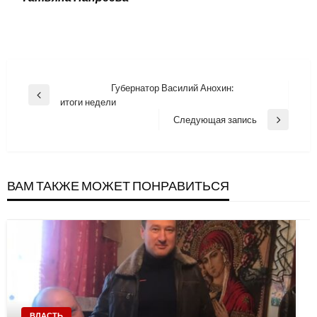
Навигация
Губернатор Василий Анохин:
Previous
итоги недели
по
Post
Следующая запись
Next
записям
Post
ВАМ ТАКЖЕ МОЖЕТ ПОНРАВИТЬСЯ
ВЛАСТЬ