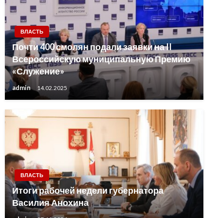
ВЛАСТЬ
Почти 400 смолян подали заявки на II
Всероссийскую муниципальную Премию
«Служение»
admin
14.02.2025
ВЛАСТЬ
Итоги рабочей недели губернатора
Василия Анохина