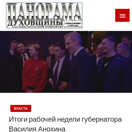
Газета Духовщинского района Смоленской области
Панорама Духовщины
ВЛАСТЬ
Итоги рабочей недели губернатора
Василия Анохина