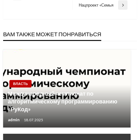
по
Post
Нацпроект «Семья
Next
записям
Post
ВАМ ТАКЖЕ МОЖЕТ ПОНРАВИТЬСЯ
ВЛАСТЬ
Международный чемпионат по
алгоритмическому программированию
«РуКод»
admin
18.07.2025