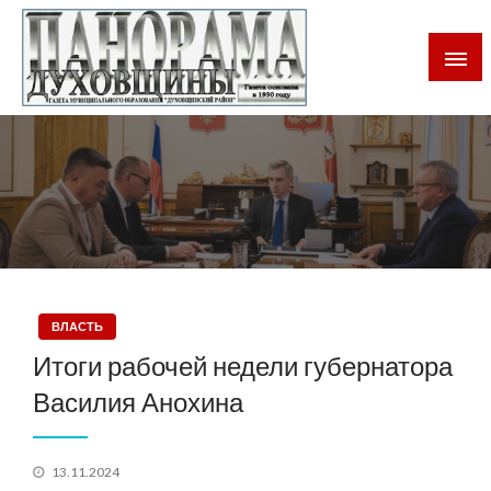
Газета Духовщинского района Смоленской области
Панорама Духовщины
ВЛАСТЬ
Итоги рабочей недели губернатора
Василия Анохина
Posted
13.11.2024
on