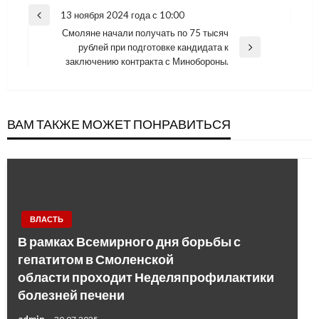
Навигация
13 ноября 2024 года с 10:00
Previous
по
Смоляне начали получать по 75 тысяч
Post
рублей при подготовке кандидата к
записям
Next
заключению контракта с Минобороны.
Post
ВАМ ТАКЖЕ МОЖЕТ ПОНРАВИТЬСЯ
ВЛАСТЬ
В рамках Всемирного дня борьбы с
гепатитом в Смоленской
области проходит Неделяпрофилактики
болезней печени