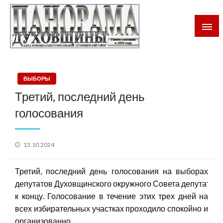
Газета Духовщинского района Смоленской области
Панорама Духовщины
ВЫБОРЫ
Третий, последний день
голосования
Posted
13.10.2024
on
Третий, последний день голосования на выборах
депутатов Духовщинского окружного Совета депутатов
к концу. Голосование в течение этих трех дней на
всех избирательных участках проходило спокойно и
организованно.