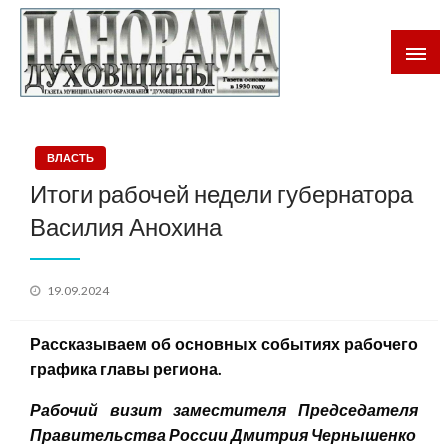
Газета Духовщинского района Смоленской области
Панорама Духовщины
ВЛАСТЬ
Итоги рабочей недели губернатора
Василия Анохина
Posted
19.09.2024
on
Рассказываем
об
основны
х
события
х
рабочего
графика главы региона.
Рабочий
визит
заместител
я
Председателя
Правительства России Дмитри
я
Чернышенко