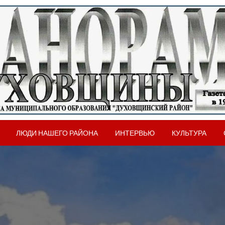
вщинского района Смоленской области
рама Духовщины
ЛЮДИ НАШЕГО РАЙОНА
ИНТЕРВЬЮ
КУЛЬТУРА