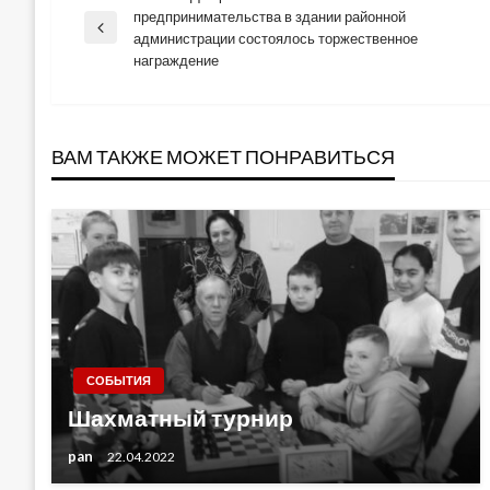
Навигация
предпринимательства в здании районной
Previous
администрации состоялось торжественное
по
Post
награждение
записям
ВАМ ТАКЖЕ МОЖЕТ ПОНРАВИТЬСЯ
СОБЫТИЯ
Шахматный турнир
pan
22.04.2022