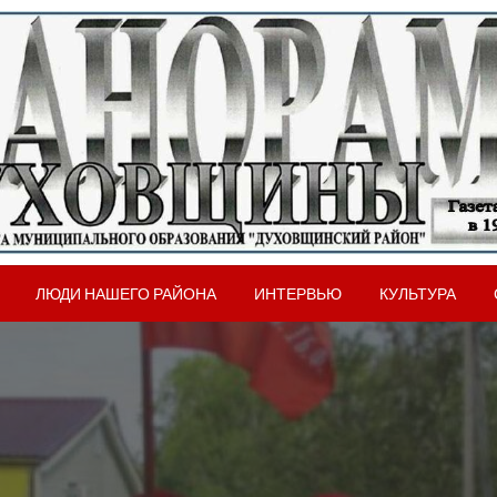
вщинского района Смоленской области
рама Духовщины
ЛЮДИ НАШЕГО РАЙОНА
ИНТЕРВЬЮ
КУЛЬТУРА