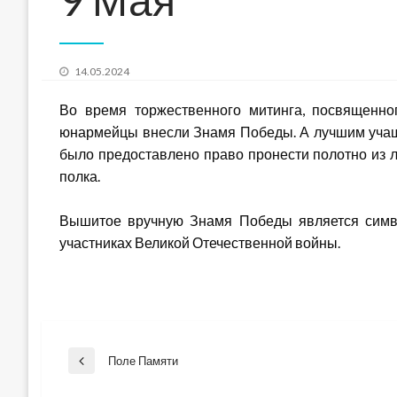
Posted
14.05.2024
on
Во время торжественного митинга, посвященн
юнармейцы внесли Знамя Победы. А лучшим учащ
было предоставлено право пронести полотно из л
полка.
Вышитое вручную Знамя Победы является симв
участниках Великой Отечественной войны.
Навигация
Поле Памяти
Previous
Post