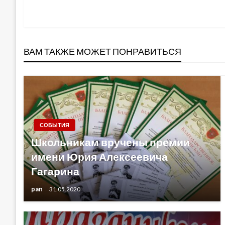
по
записям
ВАМ ТАКЖЕ МОЖЕТ ПОНРАВИТЬСЯ
СОБЫТИЯ
Школьникам вручены премии
имени Юрия Алексеевича
Гагарина
pan
31.05.2020