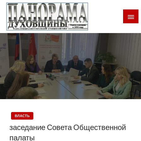
Газета Духовщинского района Смоленской области
Панорама Духовщины
ВЛАСТЬ
заседание Совета Общественной
палаты