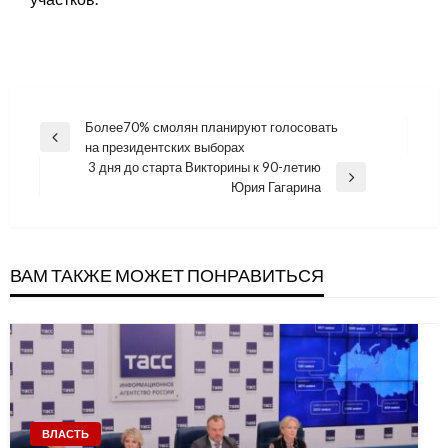
Навигация
Более70% смолян планируют голосовать
Previous
на президентских выборах
по
Post
3 дня до старта Викторины к 90-летию
записям
Next
Юрия Гагарина
Post
ВАМ ТАКЖЕ МОЖЕТ ПОНРАВИТЬСЯ
ВЛАСТЬ