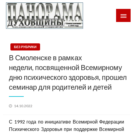
Газета Духовщинского района Смоленской области
Панорама Духовщины
БЕЗ РУБРИКИ
В Смоленске в рамках
недели, посвященной Всемирному
дню психического здоровья, прошел
семинар для родителей и детей
Posted
14.10.2022
on
С 1992 года по инициативе Всемирной Федерации
Психического Здоровья при поддержке Всемирной