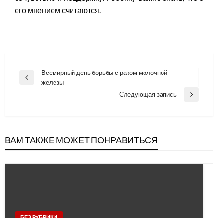
его мнением считаются.
Навигация
Всемирный день борьбы с раком молочной
Previous
железы
по
Post
Следующая запись
Next
записям
Post
ВАМ ТАКЖЕ МОЖЕТ ПОНРАВИТЬСЯ
БЕЗ РУБРИКИ